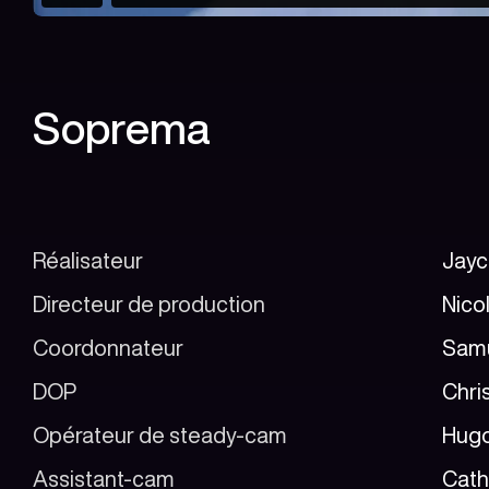
Soprema
Réalisateur
Jay
Directeur de production
Nico
Coordonnateur
Samu
DOP
Chri
Opérateur de steady-cam
Hugo
Assistant-cam
Cath