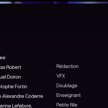
cee
Rédaction
las Robert
VFX
el Doiron
Doublage
stophe Fortin
Enseignant
 Alexandre Coderre
Petite fille
erine Lefebvre,