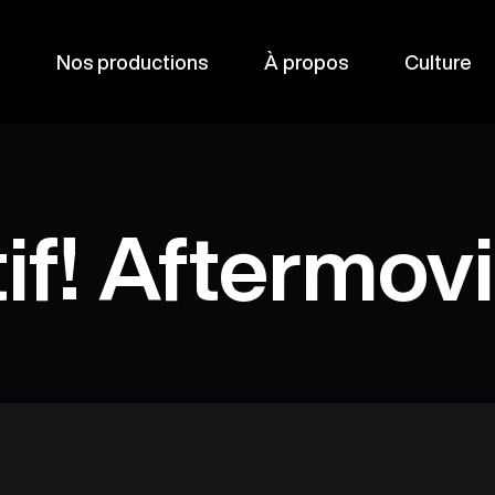
Nos productions
À propos
Culture
tif! Aftermov